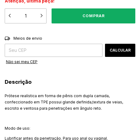
Atenção, última peça!
ALTERAR CEP
Entregas para o CEP:
Meios de envio
CALCULAR
Não sei meu CEP
Descrição
Prótese realística em forma de pênis com dupla camada,
confeccionado em TPE possui glande definida,textura de veias,
escroto e ventosa para penetrações em ângulo reto.
Modo de uso:
Lubrificar antes da penetração. Para uso anal ou vaginal.