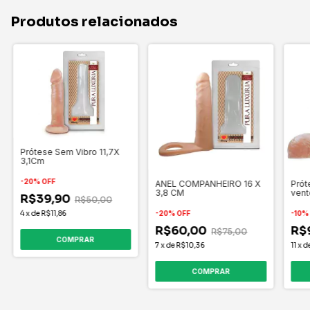
Produtos relacionados
Prótese Sem Vibro 11,7X
3,1Cm
-
20
%
OFF
ANEL COMPANHEIRO 16 X
Prót
3,8 CM
vent
R$39,90
R$50,00
20,5
-
20
%
OFF
-
10
4
x
de
R$11,86
R$60,00
R$
R$75,00
7
x
de
R$10,36
11
x
d