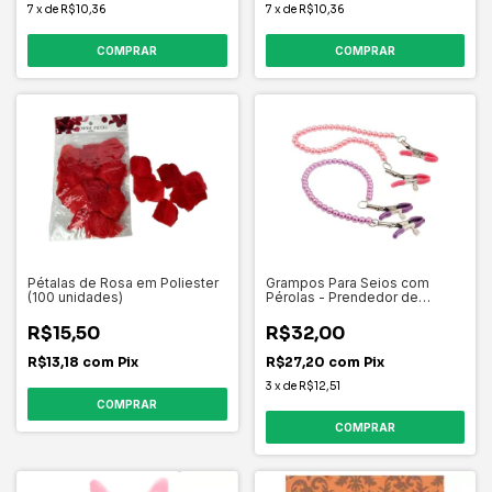
7
x
de
R$10,36
7
x
de
R$10,36
Pétalas de Rosa em Poliester
Grampos Para Seios com
(100 unidades)
Pérolas - Prendedor de
Mamilo
R$15,50
R$32,00
R$13,18
com
Pix
R$27,20
com
Pix
3
x
de
R$12,51