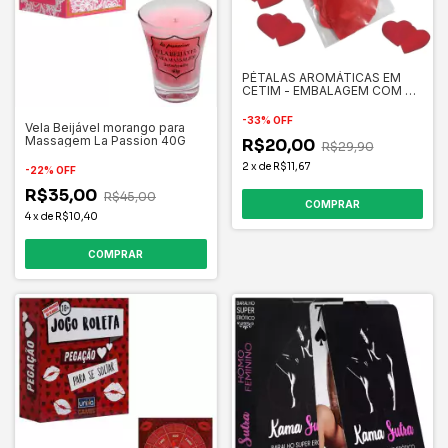
PÉTALAS AROMÁTICAS EM
CETIM - EMBALAGEM COM 60
UNIDADES
-
33
%
OFF
Vela Beijável morango para
Massagem La Passion 40G
R$20,00
R$29,90
2
x
de
R$11,67
-
22
%
OFF
R$35,00
R$45,00
4
x
de
R$10,40