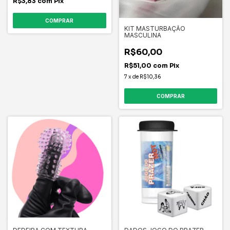
R$3,83
com
Pix
COMPRAR
KIT MASTURBAÇÃO
MASCULINA
R$60,00
R$51,00
com
Pix
7
x
de
R$10,36