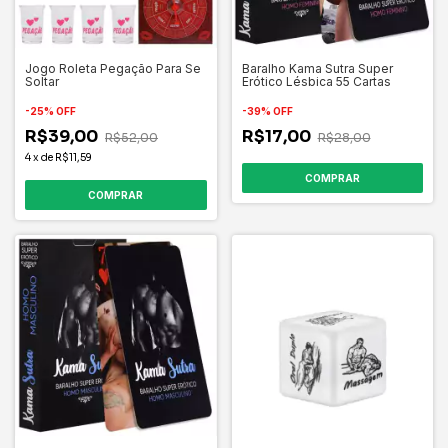
Jogo Roleta Pegação Para Se
Baralho Kama Sutra Super
Soltar
Erótico Lésbica 55 Cartas
-
25
%
OFF
-
39
%
OFF
R$39,00
R$17,00
R$52,00
R$28,00
4
x
de
R$11,59