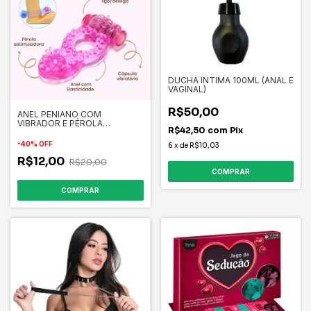
DUCHA ÍNTIMA 100ML (ANAL E
VAGINAL)
R$50,00
ANEL PENIANO COM
VIBRADOR E PÉROLA
R$42,50
com
Pix
ESTIMULADORA
-
40
%
OFF
6
x
de
R$10,03
R$12,00
R$20,00