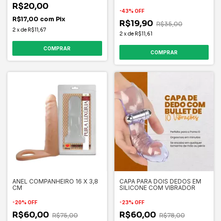
R$20,00
-
43
%
OFF
R$17,00
com
Pix
R$19,90
R$35,00
2
x
de
R$11,67
2
x
de
R$11,61
ANEL COMPANHEIRO 16 X 3,8
CAPA PARA DOIS DEDOS EM
CM
SILICONE COM VIBRADOR
-
20
%
OFF
-
23
%
OFF
R$60,00
R$60,00
R$75,00
R$78,00