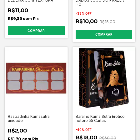
DEDEIRA COM TEXTURA
DADOS JOGO DO PRAZER
HOT
R$11,00
-
33
%
OFF
R$9,35
com
Pix
R$10,00
R$15,00
Raspadinha Kamasutra
Baralho Kama Sutra Erótico
unidade
hétero 55 Cartas
R$2,00
-
40
%
OFF
R$18,00
R$30,00
R$1,70
com
Pix