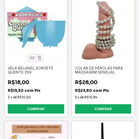
VELA BEIJÁVEL SORVETE
COLAR DE PÉROLAS PARA
QUENTE 25G
MASSAGEM SENSUAL
R$18,00
R$28,00
R$15,30
com
Pix
R$23,80
com
Pix
2
x
de
R$10,50
3
x
de
R$10,94
COMPRAR