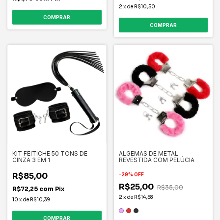
2
x
de
R$10,50
KIT FEITICHE 50 TONS DE
ALGEMAS DE METAL
CINZA 3 EM 1
REVESTIDA COM PELÚCIA
R$85,00
-
29
%
OFF
R$25,00
R$35,00
R$72,25
com
Pix
2
x
de
R$14,58
10
x
de
R$10,39