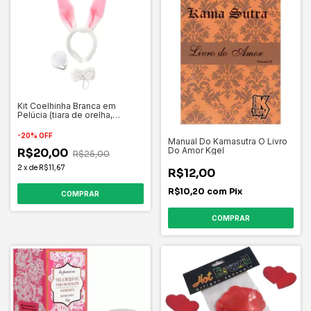
Kit Coelhinha Branca em
Pelúcia (tiara de orelha,
pompom e gravata) -
Importado
-
20
%
OFF
Manual Do Kamasutra O Livro
Do Amor Kgel
R$20,00
R$25,00
2
x
de
R$11,67
R$12,00
R$10,20
com
Pix