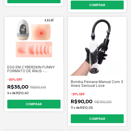
COMPRAR
EGG EM CYBERSKIN FUNNY
FORMATO DE ÂNUS -
IMPORTADO
-
30
%
OFF
Bomba Peniana Manual Com 3
Aneis Sensual Love
R$35,00
R$50,00
4
x
de
R$10,40
-
31
%
OFF
R$90,00
R$130,00
11
x
de
R$10,05