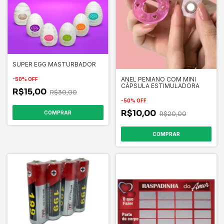
SUPER EGG MASTURBADOR
ANEL PENIANO COM MINI
-
50
%
OFF
CÁPSULA ESTIMULADORA
R$15,00
R$30,00
-
50
%
OFF
R$10,00
COMPRAR
R$20,00