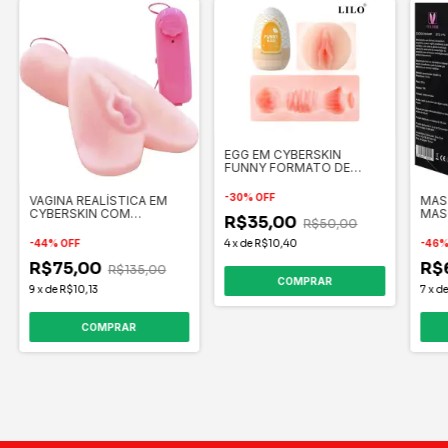
EGG EM CYBERSKIN
FUNNY FORMATO DE
VAGINA - IMPORTADO
-
30
%
OFF
VAGINA REALÍSTICA EM
MAS
CYBERSKIN COM
MAS
R$35,00
R$50,00
VIBRAD0R BULLET
REA
-
44
%
OFF
-
46
4
x
de
R$10,40
R$75,00
R$
R$135,00
9
x
de
R$10,13
7
x
d