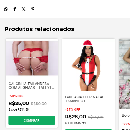
Produtos relacionados
CALCINHA TAILANDESA
COM ALGEMAS - TALLYTA
MODA APIMENTADA
-
50
%
OFF
FANTASIA FELIZ NATAL
TAMANHO P
R$25,00
R$50,00
-
57
%
OFF
2
x
de
R$14,58
Bojo
R$28,00
R$65,00
3
x
de
R$10,94
-
60