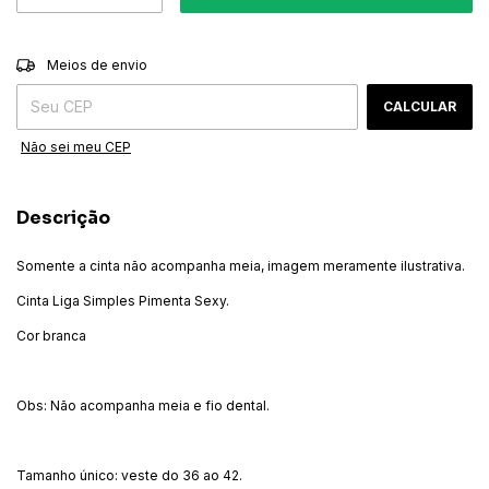
ALTERAR CEP
Entregas para o CEP:
Meios de envio
CALCULAR
Não sei meu CEP
Descrição
Somente a cinta não acompanha meia, imagem meramente ilustrativa.
Cinta Liga Simples Pimenta Sexy.
Cor branca
Obs: Não acompanha meia e fio dental.
Tamanho único: veste do 36 ao 42.