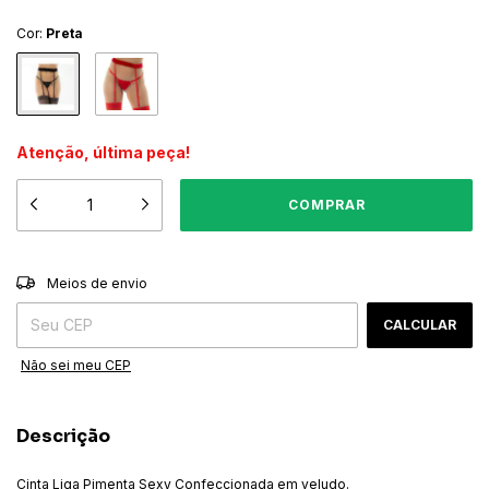
Cor:
Preta
Atenção, última peça!
ALTERAR CEP
Entregas para o CEP:
Meios de envio
CALCULAR
Não sei meu CEP
Descrição
Cinta Liga Pimenta Sexy Confeccionada em veludo.