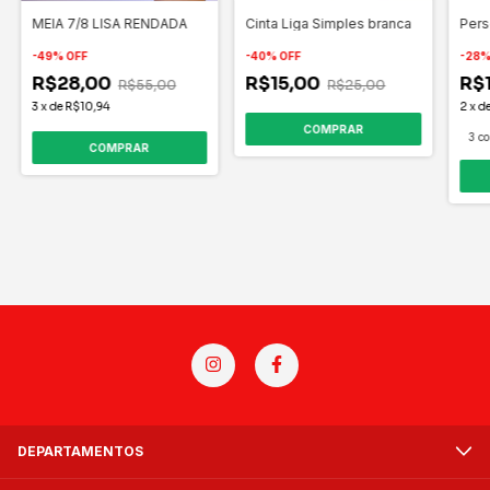
MEIA 7/8 LISA RENDADA
Cinta Liga Simples branca
Pers
-
49
%
OFF
-
40
%
OFF
-
28
R$28,00
R$15,00
R$
R$55,00
R$25,00
3
x
de
R$10,94
2
x
d
3 co
DEPARTAMENTOS