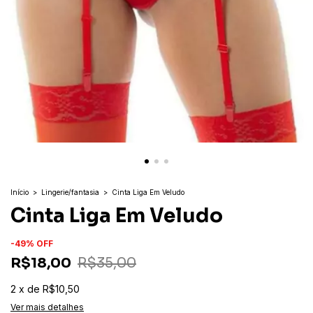
Início
>
Lingerie/fantasia
>
Cinta Liga Em Veludo
Cinta Liga Em Veludo
-
49
%
OFF
R$18,00
R$35,00
2
x
de
R$10,50
Ver mais detalhes