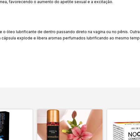
ínea, favorecendo o aumento do apetite sexual e a excitação.
lize o óleo lubrificante de dentro passando direto na vagina ou no pênis. Outr
s a cápsula explode e libera aromas perfumados lubrificando ao mesmo temp