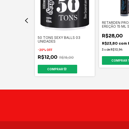
RETARDEN PR
EREÇÃO 15 ML 
R$28,00
A LOKA
50 TONS SEXY BALLS 03
UNIDADES
R$23,80
com
3
x
de
R$10,94
-
20
%
OFF
ix
R$12,00
R$15,00