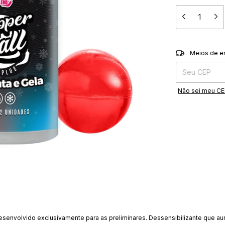
Entregas para o 
Meios de e
Não sei meu C
desenvolvido exclusivamente para as preliminares. Dessensibilizante que a