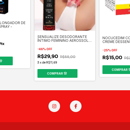
OLONGADOR DE
SPRAY -
SENSUALIZE DESODORANTE
NOCUCEDIM C
ÍNTIMO FEMININO AEROSSOL
CREME DESSENS
Pix
100ML
ANAL 3G
-
46
%
OFF
-
25
%
OFF
R$29,90
R$15,00
R$55,00
R$
3
x
de
R$11,69