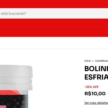
Início
>
Cosmético
BOLIN
ESFRIA
-
33
%
OFF
R$10,00
Ver mais detalh