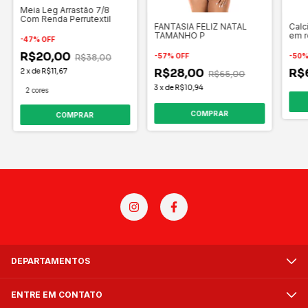
Meia Leg Arrastão 7/8
Com Renda Perrutextil
FANTASIA FELIZ NATAL
Calc
TAMANHO P
em r
-
47
%
OFF
R$20,00
-
57
%
OFF
-
50
R$38,00
R$28,00
R$
2
x
de
R$11,67
R$65,00
3
x
de
R$10,94
2 cores
COMPRAR
DEPARTAMENTOS
ENTRE EM CONTATO