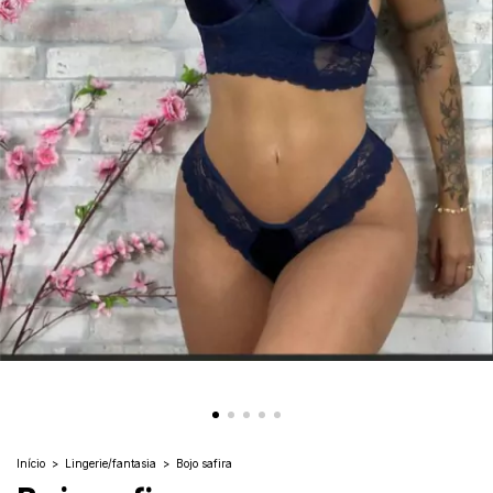
Início
>
Lingerie/fantasia
>
Bojo safira