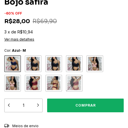
Bojo safira
-
60
%
OFF
R$28,00
R$69,90
3
x
de
R$10,94
Ver mais detalhes
Cor:
Azul- M
ALTERAR CEP
Entregas para o CEP:
Meios de envio