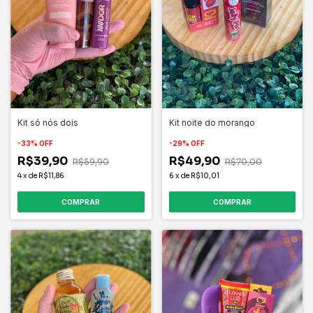
Kit só nós dois
Kit noite do morango
-
33
%
OFF
-
29
%
OFF
R$39,90
R$49,90
R$59,90
R$70,00
4
x
de
R$11,86
6
x
de
R$10,01