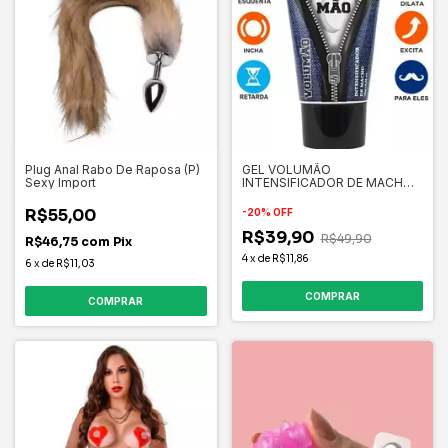
Plug Anal Rabo De Raposa (P)
GEL VOLUMÃO
Sexy Import
INTENSIFICADOR DE MACHO
EXITANTE
R$55,00
-
20
%
OFF
R$39,90
R$49,90
R$46,75
com
Pix
4
x
de
R$11,86
6
x
de
R$11,03