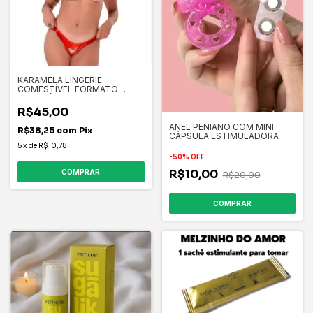
KARAMELA LINGERIE
COMESTÍVEL FORMATO
CORAÇÃO
R$45,00
ANEL PENIANO COM MINI
R$38,25
com
Pix
CÁPSULA ESTIMULADORA
5
x
de
R$10,78
-
50
%
OFF
R$10,00
COMPRAR
R$20,00