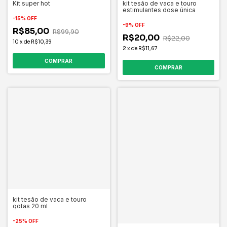
Kit super hot
kit tesão de vaca e touro
estimulantes dose única
-
15
%
OFF
-
9
%
OFF
R$85,00
R$99,90
R$20,00
R$22,00
10
x
de
R$10,39
2
x
de
R$11,67
kit tesão de vaca e touro
gotas 20 ml
-
25
%
OFF