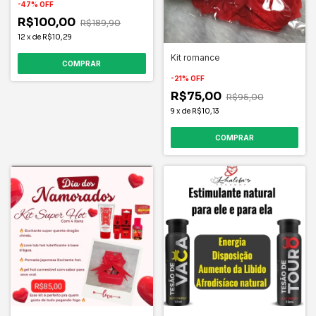
-
47
%
OFF
R$100,00
R$189,90
12
x
de
R$10,29
Kit romance
-
21
%
OFF
R$75,00
R$95,00
9
x
de
R$10,13