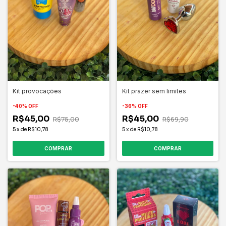
Kit provocações
Kit prazer sem limites
-
40
%
OFF
-
36
%
OFF
R$45,00
R$45,00
R$75,00
R$69,90
5
x
de
R$10,78
5
x
de
R$10,78