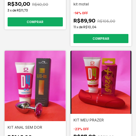
R$30,00
kit motel
R$40,00
3
x
de
R$11,73
-
14
%
OFF
R$89,90
R$105,00
11
x
de
R$10,04
KIT MEU PRAZER
KIT ANAL SEM DOR
-
23
%
OFF