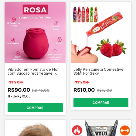
Vibrador em Formato de Flor
Jelly Pen caneta Comestível
com Sucção recarregável -
35Ml For Sexy
Importado
-
38
%
OFF
-
33
%
OFF
R$90,00
R$10,00
R$145,00
R$15,00
11
x
de
R$10,05
COMPRAR