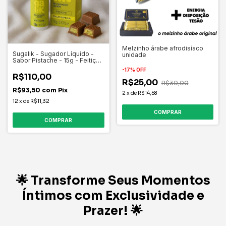
Melzinho árabe afrodisíaco
Sugalik - Sugador Líquido -
unidade
Sabor Pistache - 15g - Feitiços
Aromáticos
-
17
%
OFF
R$110,00
R$25,00
R$30,00
R$93,50
com
Pix
2
x
de
R$14,58
12
x
de
R$11,32
🌟 Transforme Seus Momentos
Íntimos com Exclusividade e
Prazer! 🌟