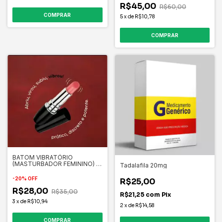
R$45,00
R$60,00
5
x
de
R$10,78
BATOM VIBRATÓRIO
(MASTURBADOR FEMININO) -
Tadalafila 20mg
IMPORTADO
-
20
%
OFF
R$25,00
R$28,00
R$35,00
R$21,25
com
Pix
3
x
de
R$10,94
2
x
de
R$14,58