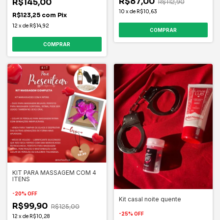
R$87,00
R$145,00
R$112,90
10
x
de
R$10,63
R$123,25
com
Pix
12
x
de
R$14,92
KIT PARA MASSAGEM COM 4
ITENS
-
20
%
OFF
Kit casal noite quente
R$99,90
R$125,00
-
25
%
OFF
12
x
de
R$10,28