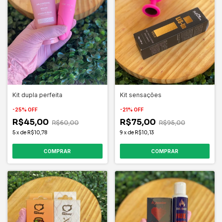
Kit dupla perfeita
Kit sensações
-
25
%
OFF
-
21
%
OFF
R$45,00
R$75,00
R$60,00
R$95,00
5
x
de
R$10,78
9
x
de
R$10,13