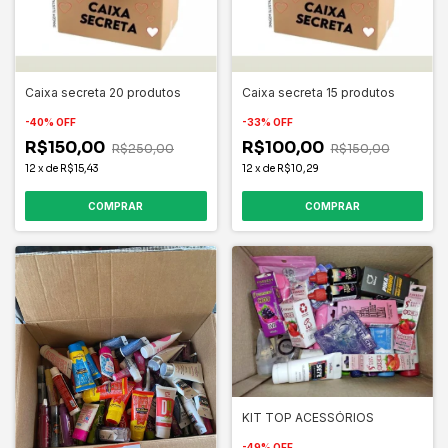
Caixa secreta 20 produtos
Caixa secreta 15 produtos
-
40
%
OFF
-
33
%
OFF
R$150,00
R$100,00
R$250,00
R$150,00
12
x
de
R$15,43
12
x
de
R$10,29
KIT TOP ACESSÓRIOS
-
49
%
OFF