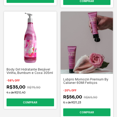
Body Girl Hidratante Beijável
Virilha, Bumbum e Coxa 305ml
Lubpro Momozin Premium By
-
56
%
OFF
Calianer 60Ml Feitiços
R$35,00
R$79,90
-
20
%
OFF
4
x
de
R$10,40
R$56,00
R$69,90
6
x
de
R$11,23