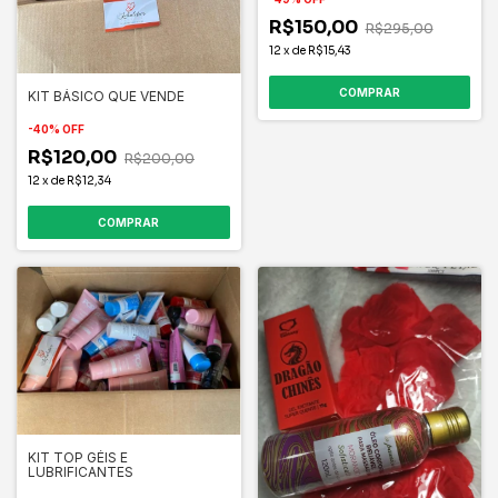
R$150,00
R$295,00
12
x
de
R$15,43
KIT BÁSICO QUE VENDE
-
40
%
OFF
R$120,00
R$200,00
12
x
de
R$12,34
KIT TOP GÉIS E
LUBRIFICANTES