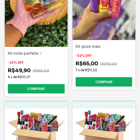
Kit goze mais
Kit noite perfeita ✨
-
32
%
OFF
R$65,00
-
23
%
OFF
R$95,00
R$49,90
7
x
de
R$11,22
R$65,00
6
x
de
R$10,01