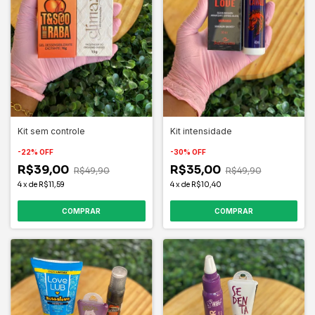
Kit sem controle
Kit intensidade
-
22
%
OFF
-
30
%
OFF
R$39,00
R$35,00
R$49,90
R$49,90
4
x
de
R$11,59
4
x
de
R$10,40