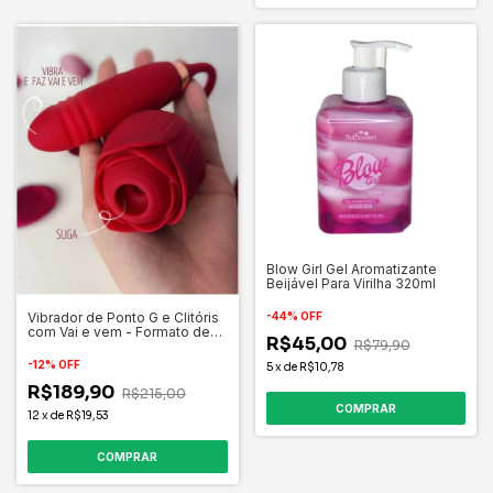
Blow Girl Gel Aromatizante
Beijável Para Virilha 320ml
-
44
%
OFF
Vibrador de Ponto G e Clitóris
com Vai e vem - Formato de
R$45,00
R$79,90
Rosa - Importado
-
12
%
OFF
5
x
de
R$10,78
R$189,90
R$215,00
12
x
de
R$19,53